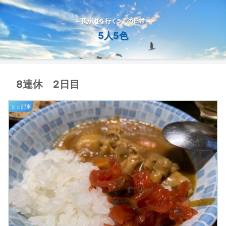
～我が道を行く5人の日常～
5人5色
8連休 2日目
とと記事