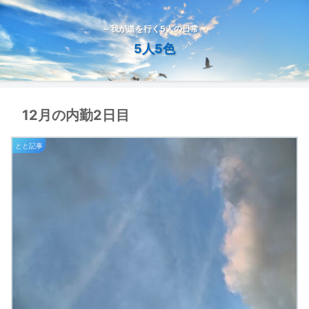
～我が道を行く5人の日常～
5人5色
12月の内勤2日目
とと記事