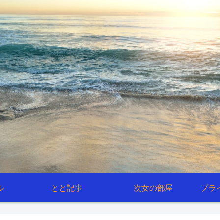
ル
とと記事
次女の部屋
プラ