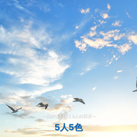
～我が道を行く5人の日常～
5人5色