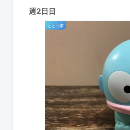
週2日目
とと記事