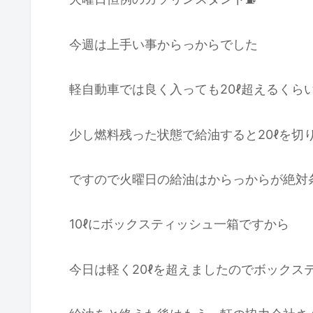
今週は上手い事からっからでした
軽自動車では良く入っても20ℓ超えるくら
少し燃料残った状態で給油すると20ℓを切
ですので火曜日の給油はからっからが絶対
10ℓにボックスティッシュ一箱ですから
今日は軽く20ℓを超えましたのでボックス