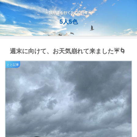
～我が道を行く5人の日常～
5人5色
週末に向けて、お天気崩れて来ました☔️🌀
とと記事