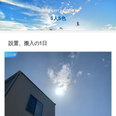
～我が道を行く5人の日常～
5人5色
設置、搬入の1日
とと記事