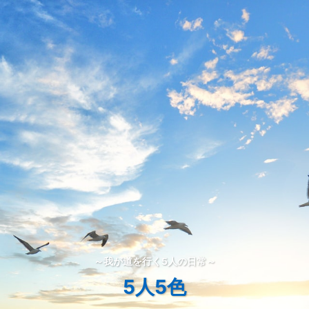
～我が道を行く5人の日常～
5人5色