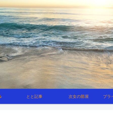
ル
とと記事
次女の部屋
プラ