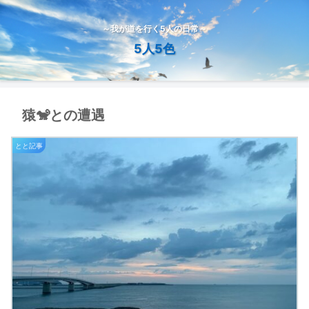
～我が道を行く5人の日常～
5人5色
猿🐒との遭遇
とと記事