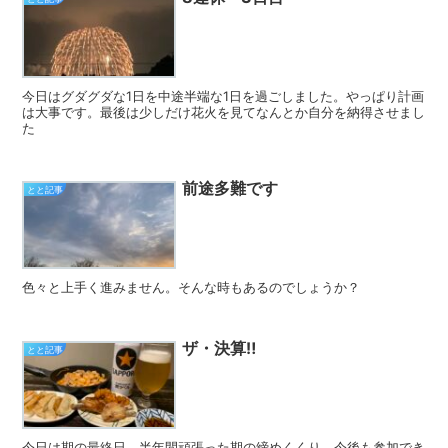
今日はグダグダな1日を中途半端な1日を過ごしました。やっぱり計画
は大事です。最後は少しだけ花火を見てなんとか自分を納得させまし
た
前途多難です
とと記事
色々と上手く進みません。そんな時もあるのでしょうか？
ザ・決算‼️
とと記事
今日は期の最終日。半年間頑張った期の締めくくり。今後も参加でき