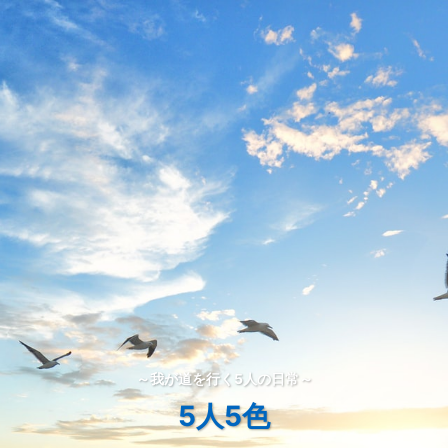
～我が道を行く5人の日常～
5人5色