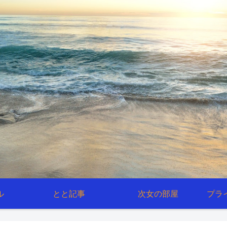
ル
とと記事
次女の部屋
プラ