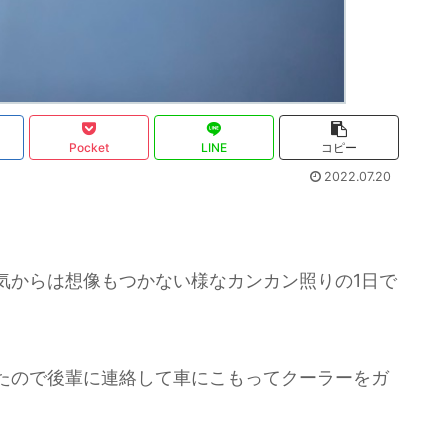
Pocket
LINE
コピー
2022.07.20
気からは想像もつかない様なカンカン照りの1日で
たので後輩に連絡して車にこもってクーラーをガ