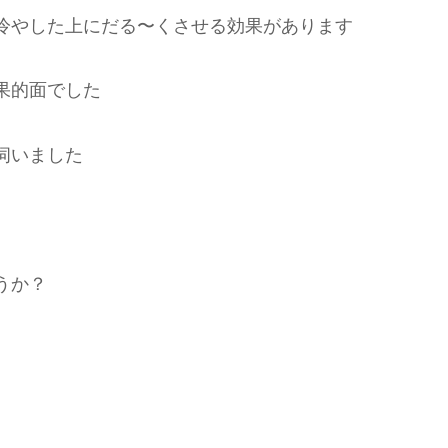
冷やした上にだる〜くさせる効果があります
果的面でした
伺いました
うか？