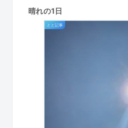
晴れの1日
とと記事