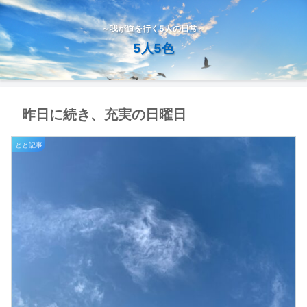
～我が道を行く5人の日常～
5人5色
昨日に続き、充実の日曜日
とと記事