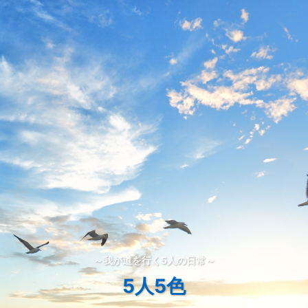
～我が道を行く5人の日常～
5人5色