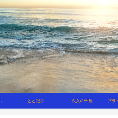
ル
とと記事
次女の部屋
プラ