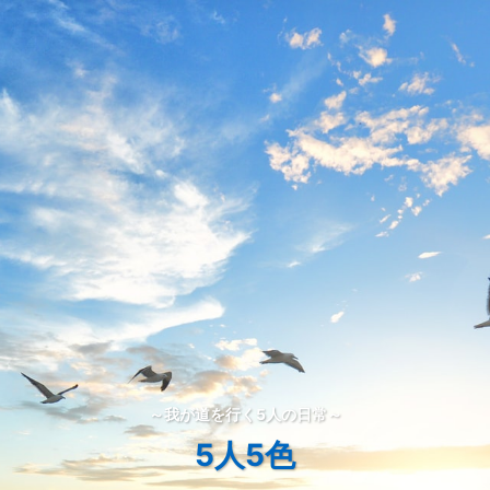
～我が道を行く5人の日常～
5人5色