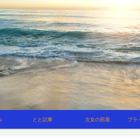
ル
とと記事
次女の部屋
プラ