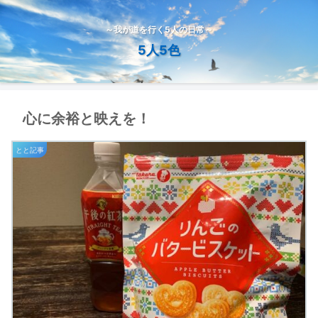
～我が道を行く5人の日常～
5人5色
心に余裕と映えを！
とと記事