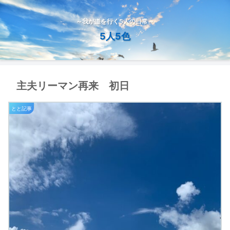
～我が道を行く5人の日常～
5人5色
主夫リーマン再来 初日
とと記事