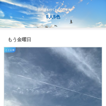
～我が道を行く5人の日常～
5人5色
もう金曜日
とと記事