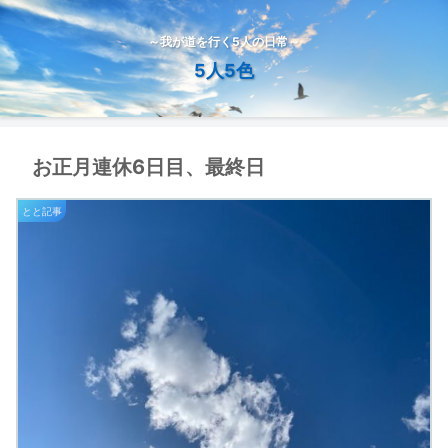
～我が道を行く5人の日常～
5人5色
お正月連休6日目、最終日
とと記事